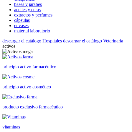
bases y jarabes
aceites y ceras
extractos y perfumes
cápsulas
envases
material laboratorio
descargar el catálogo Hospitales
descargar el catálogo Veterinaria
activos
principio activo farmacéutico
principio activo cosmético
producto exclusivo farmacéutico
vitaminas