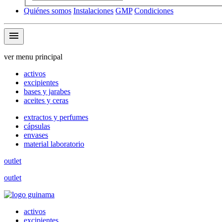
Quiénes somos
Instalaciones
GMP
Condiciones
menu
ver menu principal
activos
excipientes
bases y jarabes
aceites y ceras
extractos y perfumes
cápsulas
envases
material laboratorio
outlet
outlet
activos
excipientes