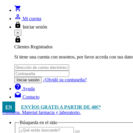
shopping_cart
person_outline
Mi cuenta
lock
Iniciar sesión
×
lock
Clientes Registrados
Si tiene una cuenta con nosotros, por favor acceda con sus dato
¿Olvidó su contraseña?
Iniciar sesión
help
Ayuda
drafts
Contacto
EN
ENVÍOS GRATIS A PARTIR DE 40€*
Guinama. Material farmacia y laboratorio.
Búsqueda en el sitio