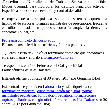
-Procedimiento Normalizado de Trabajo. -Se valorarán posibles
Modus operandi para incorporar los distintos principios activos. -
Especificaciones de conservación y control de calidad
El objetivo de la parte práctica es que los asistentes adquieran la
habilidad de elaborar fórmulas magistrales de prescripción frecuente
en niños indicadas en procesos como la atopia, la dermatitis,
candidiasis bucal, etc.
Programa completo del curso aquí.
El curso consta de 4 horas teóricas y 2 horas prácticas.
¿Quieres inscribirte? Envía el formulario completo que encontrarás
en el programa y envíalo a
formacio@cofib.es
.
Te esperamos el 24 de Febrero en el Colegio Oficial de
Farmacéuticos de Islas Baleares.
Esta entrada fue publicada el 30 enero, 2017
por Guinama Blog
.
Esta entrada se publicó en
Laboratorio
y está etiquetada con
formulación magistral
,
curso formulación magistral
,
formas
magistrales pediátricas
,
formualción pediátrica
,
formulaciones
tópicas pediátricas
,
colegio oficial farmacéuticos Islas Baleares
en 30
enero, 2017
por Guinama Blog
.