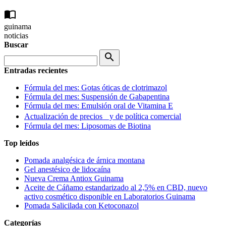
import_contacts
guinama
noticias
Buscar
search
Entradas recientes
Fórmula del mes: Gotas óticas de clotrimazol
Fórmula del mes: Suspensión de Gabapentina
Fórmula del mes: Emulsión oral de Vitamina E
Actualización de precios y de política comercial
Fórmula del mes: Liposomas de Biotina
Top leídos
Pomada analgésica de árnica montana
Gel anestésico de lidocaína
Nueva Crema Antiox Guinama
Aceite de Cáñamo estandarizado al 2,5% en CBD, nuevo
activo cosmético disponible en Laboratorios Guinama
Pomada Salicilada con Ketoconazol
Categorías