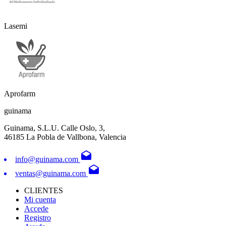
Lasemi
Aprofarm
guinama
Guinama, S.L.U. Calle Oslo, 3,
46185 La Pobla de Vallbona, Valencia
drafts
info@guinama.com
drafts
ventas@guinama.com
CLIENTES
Mi cuenta
Accede
Registro