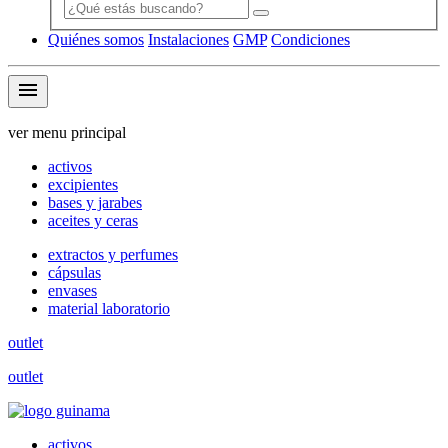
Quiénes somos
Instalaciones
GMP
Condiciones
menu
ver menu principal
activos
excipientes
bases y jarabes
aceites y ceras
extractos y perfumes
cápsulas
envases
material laboratorio
outlet
outlet
activos