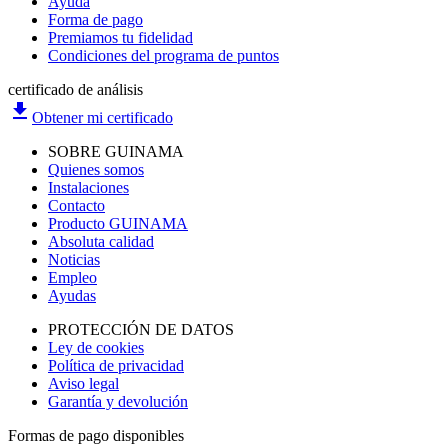
Ayuda
Forma de pago
Premiamos tu fidelidad
Condiciones del programa de puntos
certificado de análisis
file_download
Obtener mi certificado
SOBRE GUINAMA
Quienes somos
Instalaciones
Contacto
Producto GUINAMA
Absoluta calidad
Noticias
Empleo
Ayudas
PROTECCIÓN DE DATOS
Ley de cookies
Política de privacidad
Aviso legal
Garantía y devolución
Formas de pago disponibles