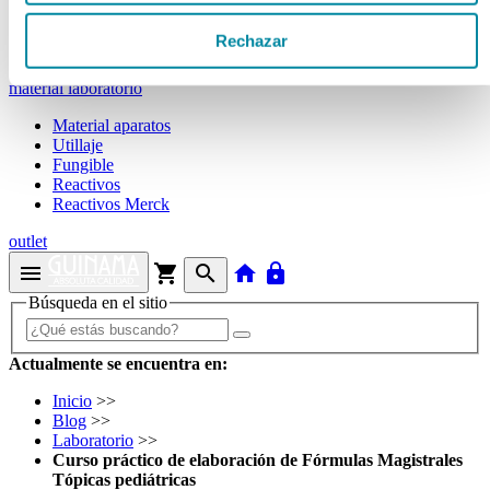
Tubos
Envases unguator
Rechazar
Otros
material laboratorio
Material aparatos
Utillaje
Fungible
Reactivos
Reactivos Merck
outlet
menu
shopping_cart
search
home
lock
Búsqueda en el sitio
Actualmente se encuentra en:
Inicio
>>
Blog
>>
Laboratorio
>>
Curso práctico de elaboración de Fórmulas Magistrales
Tópicas pediátricas