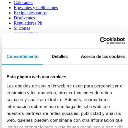
Colorantes
Epesantes y Gelificantes
Excipientes varios
Disolventes
Reguladores Ph
Siliconas
Tensioactivos
Filtros solares
bases y jarabes
Consentimiento
Detalles
Acerca de las cookies
Jarabes
Bases
Emulsionantes
Esta página web usa cookies
aceites y ceras
Las cookies de este sitio web se usan para personalizar el
Aceites
contenido y los anuncios, ofrecer funciones de redes
Otras grasas
Ceras
sociales y analizar el tráfico. Además, compartimos
información sobre el uso que haga del sitio web con
extractos y perfumes
nuestros partners de redes sociales, publicidad y análisis
Esencias naturales
web, quienes pueden combinarla con otra información que
Perfumes
les haya proporcionado o que hayan recopilado a partir del
Esencias sintéticas