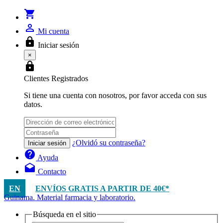
shopping_cart
person_outline
Mi cuenta
lock
Iniciar sesión
×
lock
Clientes Registrados
Si tiene una cuenta con nosotros, por favor acceda con sus
datos.
¿Olvidó su contraseña?
Iniciar sesión
help
Ayuda
drafts
Contacto
EN
ENVÍOS GRATIS A PARTIR DE 40€*
Guinama. Material farmacia y laboratorio.
Búsqueda en el sitio