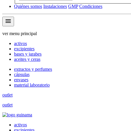
Quiénes somos
Instalaciones
GMP
Condiciones
menu
ver menu principal
activos
excipientes
bases y jarabes
aceites y ceras
extractos y perfumes
cápsulas
envases
material laboratorio
outlet
outlet
activos
excipientes