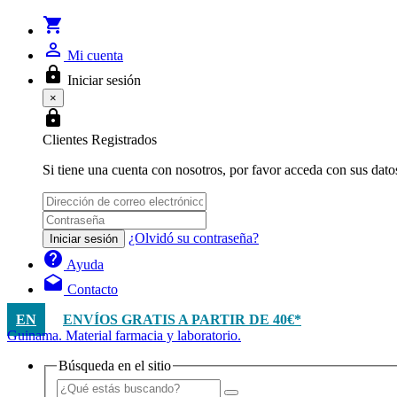
shopping_cart
person_outline
Mi cuenta
lock
Iniciar sesión
×
lock
Clientes Registrados
Si tiene una cuenta con nosotros, por favor acceda con sus dato
¿Olvidó su contraseña?
Iniciar sesión
help
Ayuda
drafts
Contacto
EN
ENVÍOS GRATIS A PARTIR DE 40€*
Guinama. Material farmacia y laboratorio.
Búsqueda en el sitio