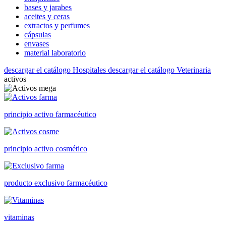
bases y jarabes
aceites y ceras
extractos y perfumes
cápsulas
envases
material laboratorio
descargar el catálogo Hospitales
descargar el catálogo Veterinaria
activos
principio activo farmacéutico
principio activo cosmético
producto exclusivo farmacéutico
vitaminas