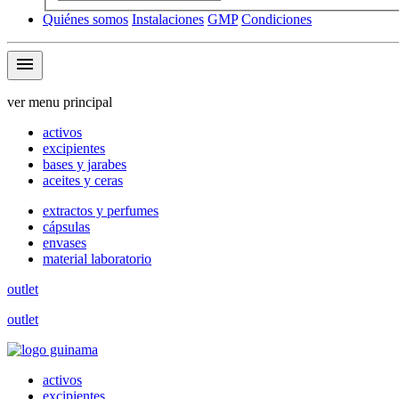
Quiénes somos
Instalaciones
GMP
Condiciones
menu
ver menu principal
activos
excipientes
bases y jarabes
aceites y ceras
extractos y perfumes
cápsulas
envases
material laboratorio
outlet
outlet
activos
excipientes