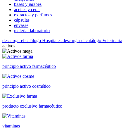
bases y jarabes
aceites y ceras
extractos y perfumes
cápsulas
envases
material laboratorio
descargar el catálogo Hospitales
descargar el catálogo Veterinaria
activos
principio activo farmacéutico
principio activo cosmético
producto exclusivo farmacéutico
vitaminas