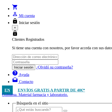
shopping_cart
person_outline
Mi cuenta
lock
Iniciar sesión
×
lock
Clientes Registrados
Si tiene una cuenta con nosotros, por favor acceda con sus dato
¿Olvidó su contraseña?
Iniciar sesión
help
Ayuda
drafts
Contacto
EN
ENVÍOS GRATIS A PARTIR DE 40€*
Guinama. Material farmacia y laboratorio.
Búsqueda en el sitio