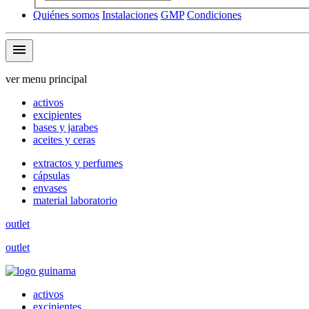
Quiénes somos
Instalaciones
GMP
Condiciones
menu
ver menu principal
activos
excipientes
bases y jarabes
aceites y ceras
extractos y perfumes
cápsulas
envases
material laboratorio
outlet
outlet
activos
excipientes