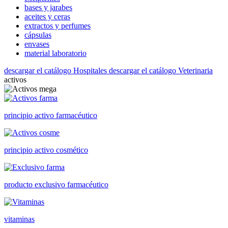
bases y jarabes
aceites y ceras
extractos y perfumes
cápsulas
envases
material laboratorio
descargar el catálogo Hospitales
descargar el catálogo Veterinaria
activos
principio activo farmacéutico
principio activo cosmético
producto exclusivo farmacéutico
vitaminas