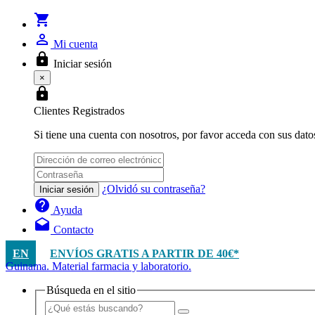
shopping_cart
person_outline
Mi cuenta
lock
Iniciar sesión
×
lock
Clientes Registrados
Si tiene una cuenta con nosotros, por favor acceda con sus dato
¿Olvidó su contraseña?
Iniciar sesión
help
Ayuda
drafts
Contacto
EN
ENVÍOS GRATIS A PARTIR DE 40€*
Guinama. Material farmacia y laboratorio.
Búsqueda en el sitio