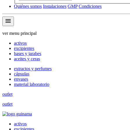
Quiénes somos
Instalaciones
GMP
Condiciones
menu
ver menu principal
activos
excipientes
bases y jarabes
aceites y ceras
extractos y perfumes
cápsulas
envases
material laboratorio
outlet
outlet
activos
excipientes