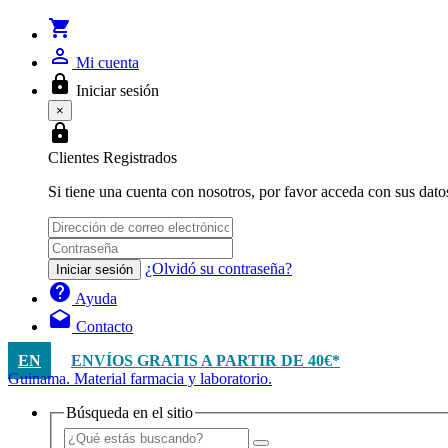
shopping_cart
person_outline
Mi cuenta
lock
Iniciar sesión
×
lock
Clientes Registrados
Si tiene una cuenta con nosotros, por favor acceda con sus dato
¿Olvidó su contraseña?
Iniciar sesión
help
Ayuda
drafts
Contacto
EN
ENVÍOS GRATIS A PARTIR DE 40€*
Guinama. Material farmacia y laboratorio.
Búsqueda en el sitio