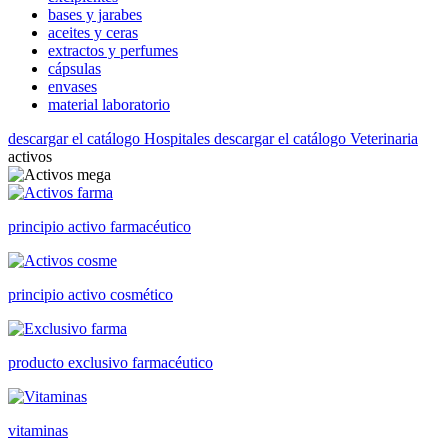
bases y jarabes
aceites y ceras
extractos y perfumes
cápsulas
envases
material laboratorio
descargar el catálogo Hospitales
descargar el catálogo Veterinaria
activos
principio activo farmacéutico
principio activo cosmético
producto exclusivo farmacéutico
vitaminas