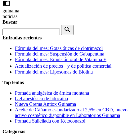
import_contacts
guinama
noticias
Buscar
search
Entradas recientes
Fórmula del mes: Gotas óticas de clotrimazol
Fórmula del mes: Suspensión de Gabapentina
Fórmula del mes: Emulsión oral de Vitamina E
Actualización de precios y de política comercial
Fórmula del mes: Liposomas de Biotina
Top leídos
Pomada analgésica de árnica montana
Gel anestésico de lidocaína
Nueva Crema Antiox Guinama
Aceite de Cáñamo estandarizado al 2,5% en CBD, nuevo
activo cosmético disponible en Laboratorios Guinama
Pomada Salicilada con Ketoconazol
Categorías