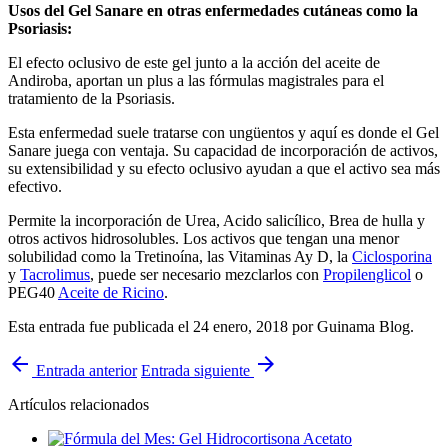
Usos del Gel Sanare en otras enfermedades cutáneas como la
Psoriasis:
El efecto oclusivo de este gel junto a la acción del aceite de
Andiroba, aportan un plus a las fórmulas magistrales para el
tratamiento de la Psoriasis.
Esta enfermedad suele tratarse con ungüentos y aquí es donde el Gel
Sanare juega con ventaja. Su capacidad de incorporación de activos,
su extensibilidad y su efecto oclusivo ayudan a que el activo sea más
efectivo.
Permite la incorporación de Urea, Acido salicílico, Brea de hulla y
otros activos hidrosolubles. Los activos que tengan una menor
solubilidad como la Tretinoína, las Vitaminas Ay D, la
Ciclosporina
y
Tacrolimus
, puede ser necesario mezclarlos con
Propilenglicol
o
PEG40
Aceite de Ricino
.
Esta entrada fue publicada el 24 enero, 2018
por Guinama Blog
.
arrow_back
arrow_forward
Entrada anterior
Entrada siguiente
Artículos relacionados