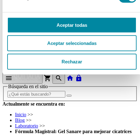
Tubos
Envases unguator
Otros
Aceptar todas
material laboratorio
Material aparatos
Utillaje
Aceptar seleccionadas
Fungible
Reactivos
Reactivos Merck
Rechazar
outlet
menu
shopping_cart
search
home
lock
Búsqueda en el sitio
Actualmente se encuentra en:
Inicio
>>
Blog
>>
Laboratorio
>>
Fórmula Magistral: Gel Sanare para mejorar cicatrices