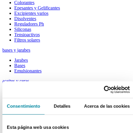
Colorantes
Epesantes y Gelificantes
Excipientes varios
Disolventes
Reguladores Ph
Siliconas
Tensioactivos
Filtros solares
bases y jarabes
Jarabes
Bases
Emulsionantes
aceites y ceras
Aceites
Otras grasas
Ceras
Consentimiento
Detalles
Acerca de las cookies
extractos y perfumes
Esencias naturales
Esta página web usa cookies
Perfumes
Esencias sintéticas