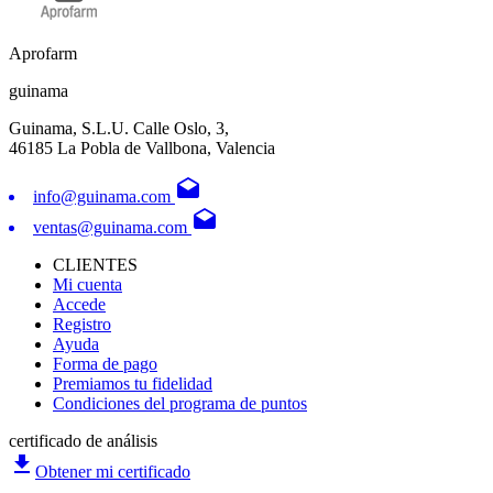
Aprofarm
guinama
Guinama, S.L.U. Calle Oslo, 3,
46185 La Pobla de Vallbona, Valencia
drafts
info@guinama.com
drafts
ventas@guinama.com
CLIENTES
Mi cuenta
Accede
Registro
Ayuda
Forma de pago
Premiamos tu fidelidad
Condiciones del programa de puntos
certificado de análisis
file_download
Obtener mi certificado