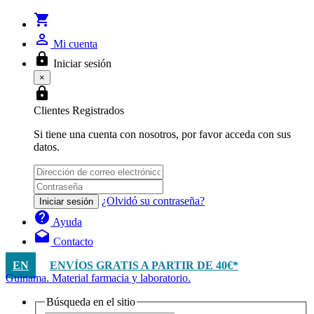
shopping_cart
person_outline
Mi cuenta
lock
Iniciar sesión
×
lock
Clientes Registrados
Si tiene una cuenta con nosotros, por favor acceda con sus
datos.
¿Olvidó su contraseña?
Iniciar sesión
help
Ayuda
drafts
Contacto
EN
ENVÍOS GRATIS A PARTIR DE 40€*
Guinama. Material farmacia y laboratorio.
Búsqueda en el sitio