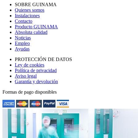
SOBRE GUINAMA
Quienes somos
Instalaciones
Contacto
Producto GUINAMA
Absoluta calidad
Noticias
Empleo
Ayudas
PROTECCIÓN DE DATOS
Ley de cookies
Política de privacidad
Aviso legal
Garantía y devolución
Formas de pago disponibles