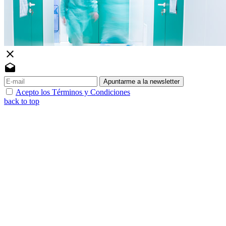
close
drafts
Apuntarme a la newsletter
Acepto los Términos y Condiciones
back to top