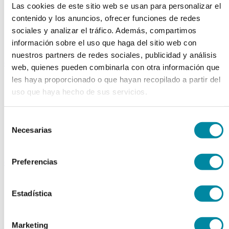
Las cookies de este sitio web se usan para personalizar el
Extractos fluidos
Extractos glicólicos
contenido y los anuncios, ofrecer funciones de redes
Extracto oleoso
sociales y analizar el tráfico. Además, compartimos
Extracto seco
información sobre el uso que haga del sitio web con
Plantas y tinturas
nuestros partners de redes sociales, publicidad y análisis
capsulas
web, quienes pueden combinarla con otra información que
les haya proporcionado o que hayan recopilado a partir del
Tamañno 000
Tamañno 00
uso que haya hecho de sus servicios.
Tamañno 0
Tamañno 1
Tamañno 2
Selección
Tamañno 3
Necesarias
de
Tamañno 4
consentimiento
Tamañno 5
Preferencias
envases
Frascos farmacia
Tapas farmacia
Estadística
Frascos y tapas cosmética
Gama ariless
Tarros farmacia
Marketing
Tarros cosmética