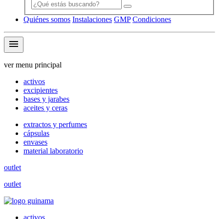
Quiénes somos
Instalaciones
GMP
Condiciones
menu
ver menu principal
activos
excipientes
bases y jarabes
aceites y ceras
extractos y perfumes
cápsulas
envases
material laboratorio
outlet
outlet
activos