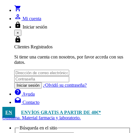
shopping_cart
person_outline
Mi cuenta
lock
Iniciar sesión
×
lock
Clientes Registrados
Si tiene una cuenta con nosotros, por favor acceda con sus
datos.
¿Olvidó su contraseña?
Iniciar sesión
help
Ayuda
drafts
Contacto
EN
ENVÍOS GRATIS A PARTIR DE 40€*
Guinama. Material farmacia y laboratorio.
Búsqueda en el sitio