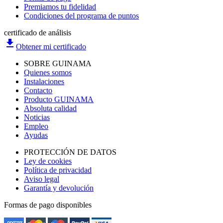
Premiamos tu fidelidad
Condiciones del programa de puntos
certificado de análisis
file_download
Obtener mi certificado
SOBRE GUINAMA
Quienes somos
Instalaciones
Contacto
Producto GUINAMA
Absoluta calidad
Noticias
Empleo
Ayudas
PROTECCIÓN DE DATOS
Ley de cookies
Política de privacidad
Aviso legal
Garantía y devolución
Formas de pago disponibles