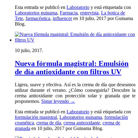
Esta entrada se publicó en
Laboratorio
y está etiquetada con
Laboratorios guinama
,
Farmacia
,
entrevista
,
La botica de
Tete
,
farmacéutica
,
influencer
en 10 julio, 2017
por Guinama
Blog
.
10 julio, 2017.
Nueva fórmula magistral: Emulsión
de día antioxidante con filtros UV
Ligera, suave y efectiva. Así es la crema de día que deseamos
utilizar durante el verano. ¿Cómo conseguirla? Descubre la
crema antioxidante con protección solar y granada que te
proponemos.
Sigue leyendo
→
Esta entrada se publicó en
Laboratorio
y está etiquetada con
formulación magistral
,
Laboratorios guinama
,
formulación
cosmética
,
crema de día
,
crema antioxidante
,
crema de
granada
en 10 julio, 2017
por Guinama Blog
.