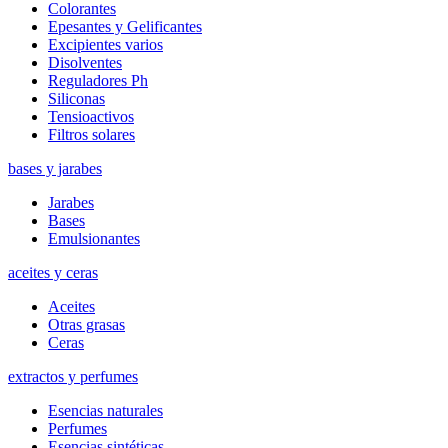
Colorantes
Epesantes y Gelificantes
Excipientes varios
Disolventes
Reguladores Ph
Siliconas
Tensioactivos
Filtros solares
bases y jarabes
Jarabes
Bases
Emulsionantes
aceites y ceras
Aceites
Otras grasas
Ceras
extractos y perfumes
Esencias naturales
Perfumes
Esencias sintéticas