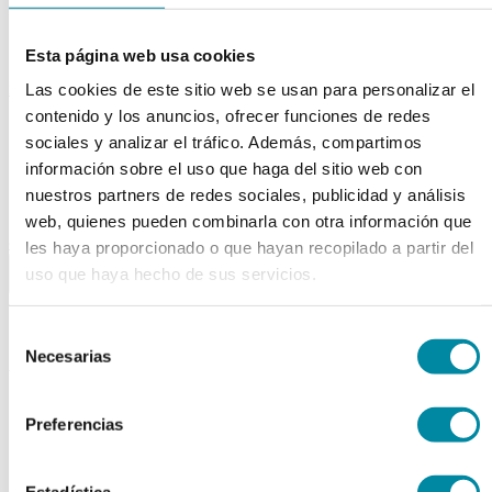
Tubos
Envases unguator
Otros
Esta página web usa cookies
material laboratorio
Las cookies de este sitio web se usan para personalizar el
contenido y los anuncios, ofrecer funciones de redes
Material aparatos
sociales y analizar el tráfico. Además, compartimos
Utillaje
Fungible
información sobre el uso que haga del sitio web con
Reactivos
nuestros partners de redes sociales, publicidad y análisis
Reactivos Merck
web, quienes pueden combinarla con otra información que
outlet
les haya proporcionado o que hayan recopilado a partir del
menu
shopping_cart
search
home
lock
uso que haya hecho de sus servicios.
Búsqueda en el sitio
Selección
Necesarias
de
Actualmente se encuentra en:
consentimiento
Inicio
>>
Blog
Preferencias
import_contacts
guinama
Estadística