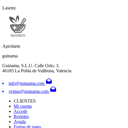
Lasemi
Aprofarm
guinama
Guinama, S.L.U. Calle Oslo, 3,
46185 La Pobla de Vallbona, Valencia
drafts
info@guinama.com
drafts
ventas@guinama.com
CLIENTES
Mi cuenta
Accede
Registro
Ayuda
Forma de pago