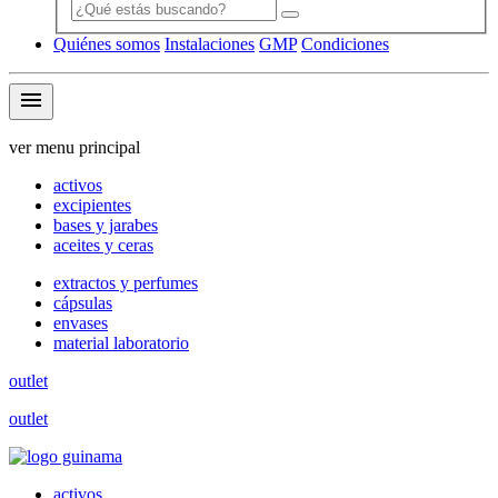
Quiénes somos
Instalaciones
GMP
Condiciones
menu
ver menu principal
activos
excipientes
bases y jarabes
aceites y ceras
extractos y perfumes
cápsulas
envases
material laboratorio
outlet
outlet
activos