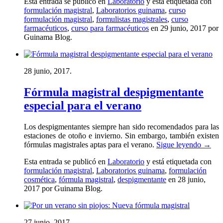
Esta entrada se publicó en
Laboratorio
y está etiquetada con
formulación magistral
,
Laboratorios guinama
,
curso
formulación magistral
,
formulistas magistrales
,
curso
farmacéuticos
,
curso para farmacéuticos
en 29 junio, 2017
por
Guinama Blog
.
28 junio, 2017.
Fórmula magistral despigmentante
especial para el verano
Los despigmentantes siempre han sido recomendados para las
estaciones de otoño e invierno. Sin embargo, también existen
fórmulas magistrales aptas para el verano.
Sigue leyendo
→
Esta entrada se publicó en
Laboratorio
y está etiquetada con
formulación magistral
,
Laboratorios guinama
,
formulación
cosmética
,
fórmula magistral
,
despigmentante
en 28 junio,
2017
por Guinama Blog
.
27 junio, 2017.