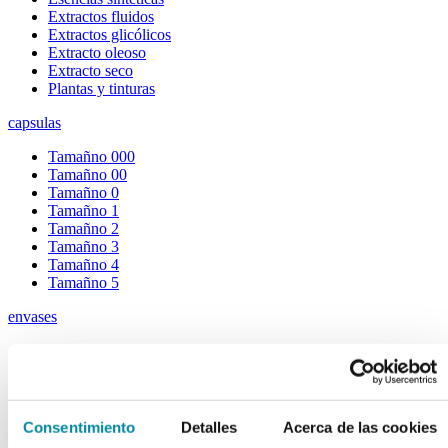
Extractos fluidos
Extractos glicólicos
Extracto oleoso
Extracto seco
Plantas y tinturas
capsulas
Tamañno 000
Tamañno 00
Tamañno 0
Tamañno 1
Tamañno 2
Tamañno 3
Tamañno 4
Tamañno 5
envases
Frascos farmacia
Tapas farmacia
Frascos y tapas cosmética
Gama ariless
Tarros farmacia
Consentimiento
Detalles
Acerca de las cookies
Tarros cosmética